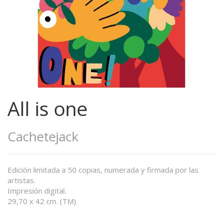
All is one
Cachetejack
Edición limitada a 50 copias, numerada y firmada por las
artistas.
Impresión digital.
29,70 x 42 cm. (TM)