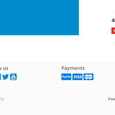
4
w us
Payments
EA
Pow