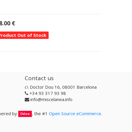
8.00
€
Product Out of Stock
Contact us
c\ Doctor Dou 16, 08001 Barcelona
+34 93 317 93 98
info@miscelanea.info
ered by
, the #1
Open Source eCommerce
.
Odoo