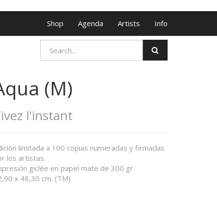
Shop
Agenda
Artists
Info
Aqua (M)
ivez l'instant
dición limitada a 100 copias numeradas y firmadas
r los artistas.
mpresión giclée en papel mate de 300 gr.
2,90 x 48,30 cm. (TM)