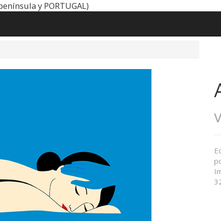
península y PORTUGAL)
V
E
po
I
3