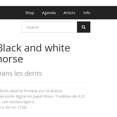
Shop
Agenda
Artists
Info
Black and white
horse
ans les dents
ición abierta firmada por el artista.
presión digital en papel Rives Tradition de 320
. con textura ligera.
0 x 40 cm. (TM)