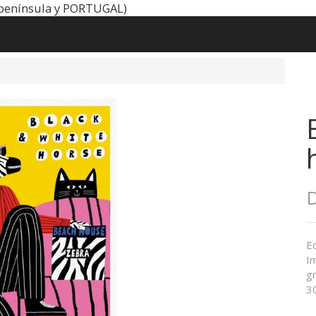
península y PORTUGAL)
D
Ed
Im
gr
3