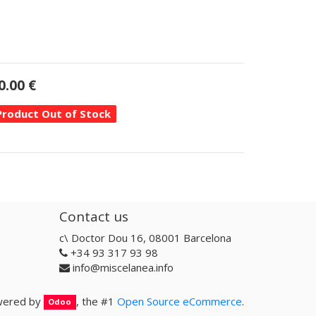
0.00
€
Product Out of Stock
Contact us
c\ Doctor Dou 16, 08001 Barcelona
+34 93 317 93 98
info@miscelanea.info
ered by
, the #1
Open Source eCommerce
.
Odoo