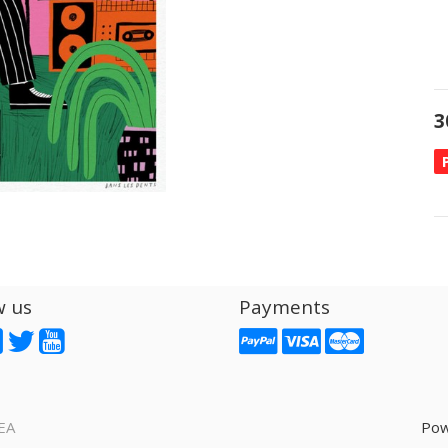
3
w us
Payments
EA
Pow