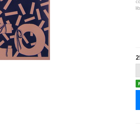
c
li
2