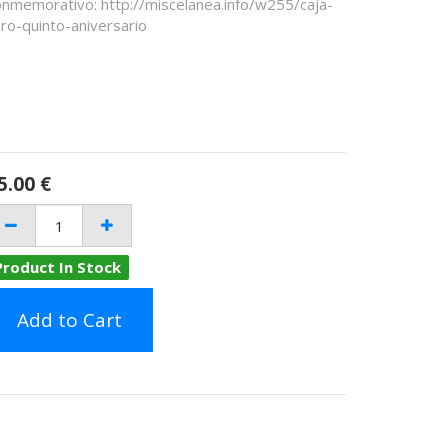
onmemorativo: http://miscelanea.info/w255/caja-
bro-quinto-aniversario
5.00
€
Product In Stock
Add to Cart