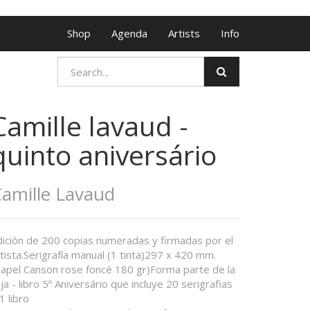
Shop
Agenda
Artists
Info
Camille lavaud -
quinto aniversário
amille Lavaud
dición de 200 copias numeradas y firmadas por el
tista.Serigrafía manual (1 tinta)297 x 420 mm.
Papel Canson rose foncé 180 gr)Forma parte de la
ja - libro 5º Aniversário que incluye 20 serigrafias
1 libro