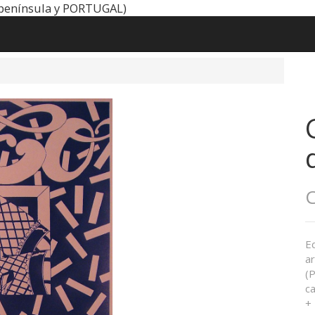
península y PORTUGAL)
C
E
ar
(
ca
+ 