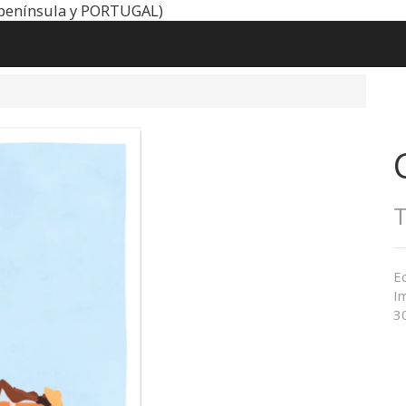
península y PORTUGAL)
Ed
I
3