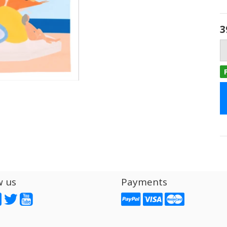
3
w us
Payments