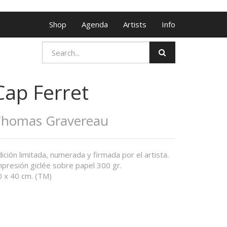
Shop
Agenda
Artists
Info
Cap Ferret
Thomas Gravereau
ición limitada, numerada y firmada por el artista.
mpresión giclée sobre papel 300 gr.
0 x 40 cm. (TM)