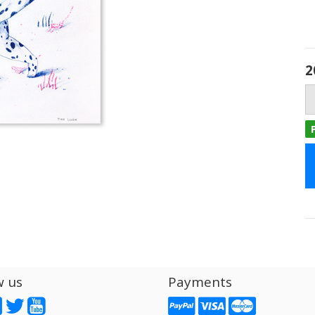
2
w us
Payments