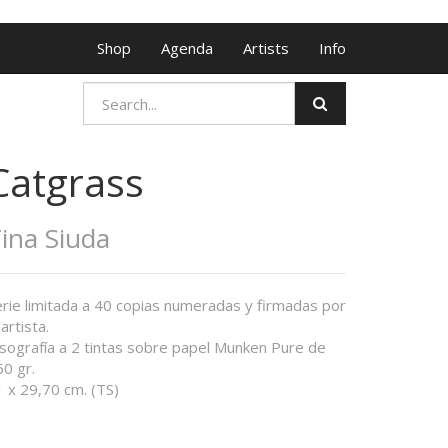
Shop
Agenda
Artists
Info
Catgrass
ina Siuda
erie limitada a 40 copias numeradas y firmadas por
 artista.
isografía a 2 tintas sobre papel Munken Pure de
0 gr.
 x 29,70 cm. (TS)