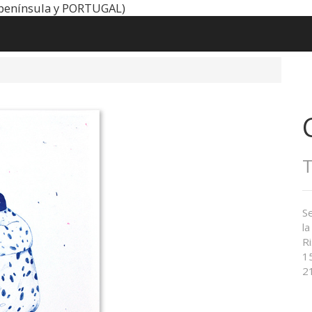
península y PORTUGAL)
T
S
la
R
15
21