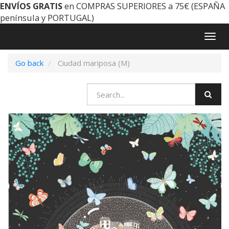
ENVÍOS GRATIS
en COMPRAS SUPERIORES a 75€ (ESPAÑA
península y PORTUGAL)
Togg
navig
Go back
Ciudad mariposa (M)