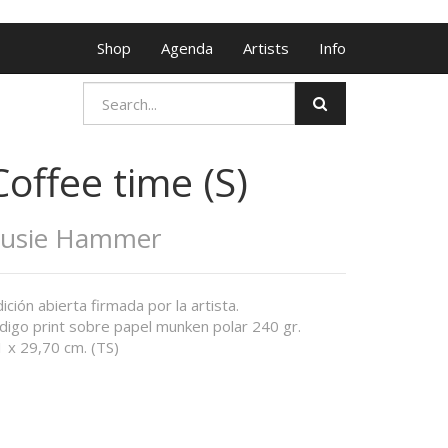
Shop
Agenda
Artists
Info
Coffee time (S)
Susie Hammer
ición abierta firmada por la artista.
digo print sobre papel munken polar 240 gr.
 x 29,70 cm. (TS)