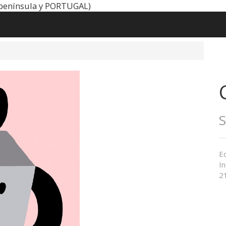
península y PORTUGAL)
Ed
In
21