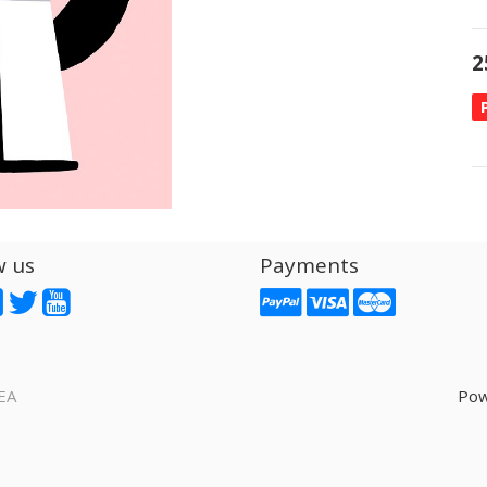
2
w us
Payments
EA
Pow