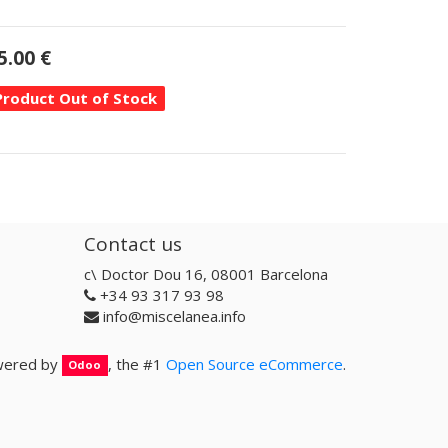
5.00
€
Product Out of Stock
Contact us
c\ Doctor Dou 16, 08001 Barcelona
+34 93 317 93 98
info@miscelanea.info
ered by
, the #1
Open Source eCommerce
.
Odoo