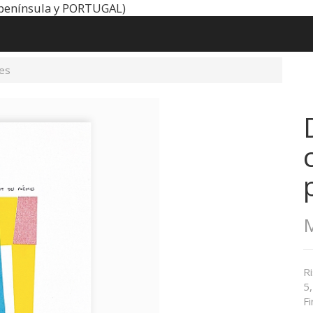
península y PORTUGAL)
es
M
R
5,
F