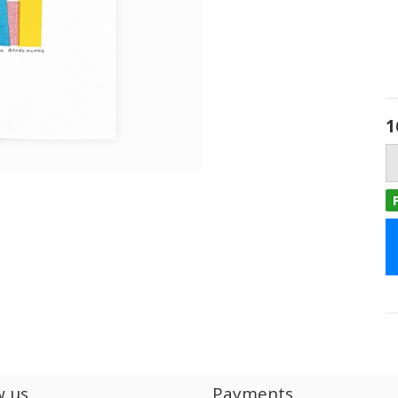
1
w us
Payments