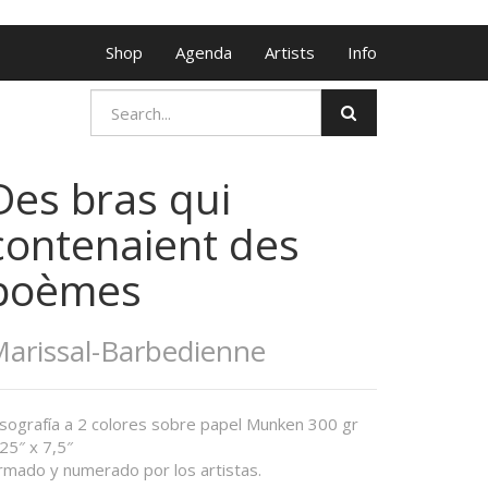
Shop
Agenda
Artists
Info
Des bras qui
contenaient des
poèmes
arissal-Barbedienne
isografía a 2 colores sobre papel Munken 300 gr
25″ x 7,5″
irmado y numerado por los artistas.