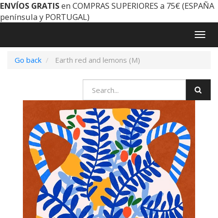
ENVÍOS GRATIS
en COMPRAS SUPERIORES a 75€ (ESPAÑA
península y PORTUGAL)
Togg
navig
Go back
Earth red and lemons (M)