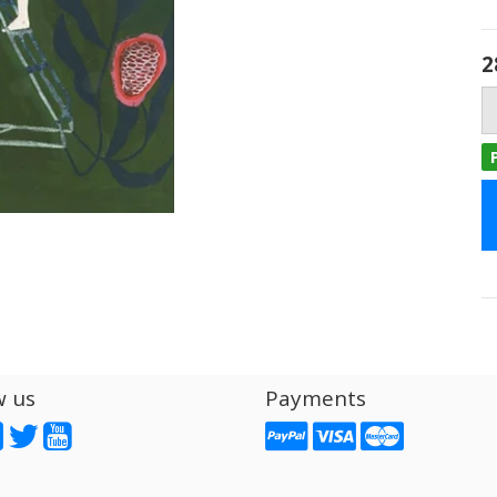
2
w us
Payments