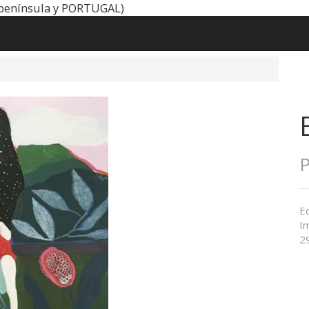
península y PORTUGAL)
P
Ed
Im
2