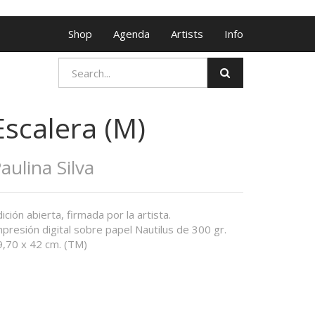
Shop
Agenda
Artists
Info
Escalera (M)
aulina Silva
ición abierta, firmada por la artista.
presión digital sobre papel Nautilus de 300 gr.
9,70 x 42 cm. (TM)