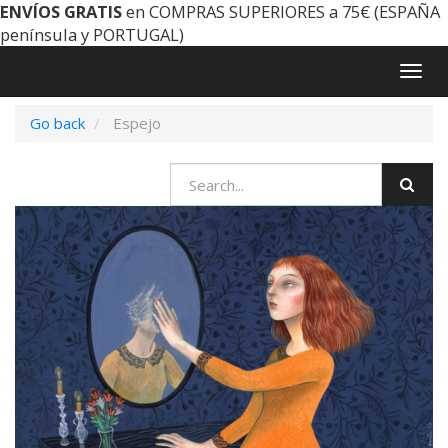
ENVÍOS GRATIS
en COMPRAS SUPERIORES a 75€ (ESPAÑA
península y PORTUGAL)
Togg
navig
Go back
Espejo