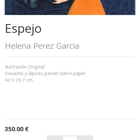
Espejo
Helena Perez Garcia
Ilustración Original
Gouache y lápices pastel sobre papel
42 x 29,7 cm.
350.00
€