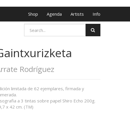
Shop
Agenda
Artists
Info
Gaintxurizketa
rrate Rodríguez
ición limitada de 62 ejemplares, firmada y
umerada.
sografia a 3 tintas sobre papel Shiro Echo 200g.
9,7 x 42 cm. (TM)