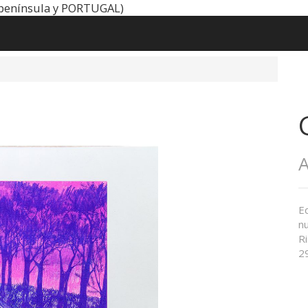
península y PORTUGAL)
A
Ed
n
Ri
2