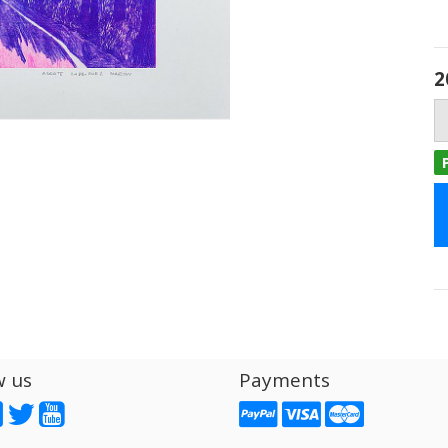
2
w us
Payments