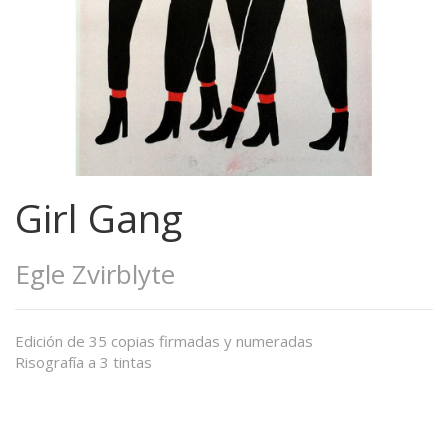
Girl Gang
Egle Zvirblyte
Edición de 35 copias firmadas y numeradas
Risografía a 3 tintas