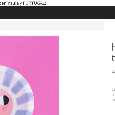
península y PORTUGAL)
A
C
co
D