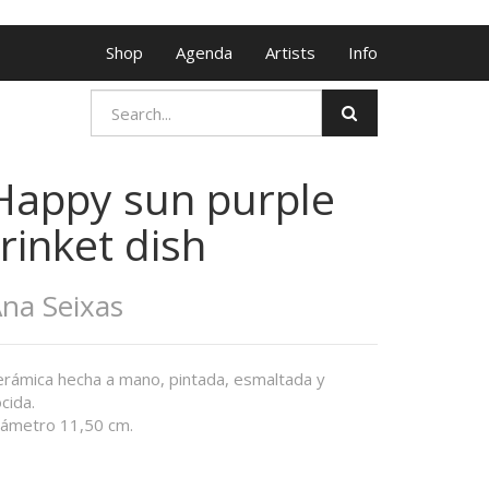
Shop
Agenda
Artists
Info
Happy sun purple
trinket dish
na Seixas
erámica hecha a mano, pintada, esmaltada y
cida.
iámetro 11,50 cm.