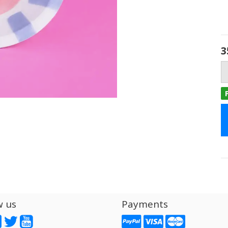
3
w us
Payments