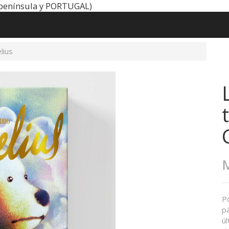
península y PORTUGAL)
lius
M
P
p
ú