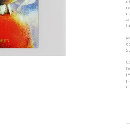
d
r
de
an
t
M
d
9
Co
ll
(
p
el