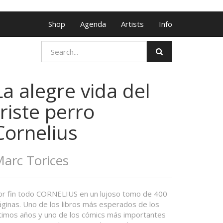
Shop
Agenda
Artists
Info
La alegre vida del
triste perro
Cornelius
arc Torices
or fin todo CORNELIUS en un lujoso tomo de 400
áginas. Uno de los libros más esperados de los
ltimos años y uno de los cómics más importantes