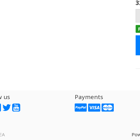
3
w us
Payments
EA
Pow