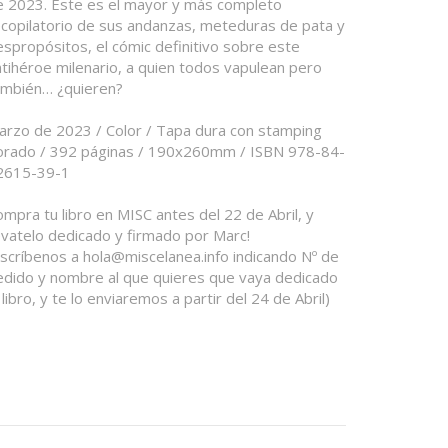
e 2023. Este es el mayor y más completo
ecopilatorio de sus andanzas, meteduras de pata y
spropósitos, el cómic definitivo sobre este
tihéroe milenario, a quien todos vapulean pero
ambién… ¿quieren?
arzo de 2023 / Color / Tapa dura con stamping
orado / 392 páginas / 190x260mm / ISBN 978-84-
2615-39-1
mpra tu libro en MISC antes del 22 de Abril, y
évatelo dedicado y firmado por Marc!
Escríbenos a hola@miscelanea.info indicando Nº de
edido y nombre al que quieres que vaya dedicado
 libro, y te lo enviaremos a partir del 24 de Abril)