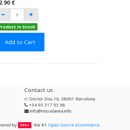
2.90
€
Product In Stock
Add to Cart
Contact us
c\ Doctor Dou 16, 08001 Barcelona
+34 93 317 93 98
info@miscelanea.info
ered by
, the #1
Open Source eCommerce
.
Odoo