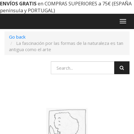
ENVÍOS GRATIS
en COMPRAS SUPERIORES a 75€ (ESPAÑA
península y PORTUGAL)
Togg
navig
Go back
La fascinación por las formas de la naturaleza es tan
antigua como el arte