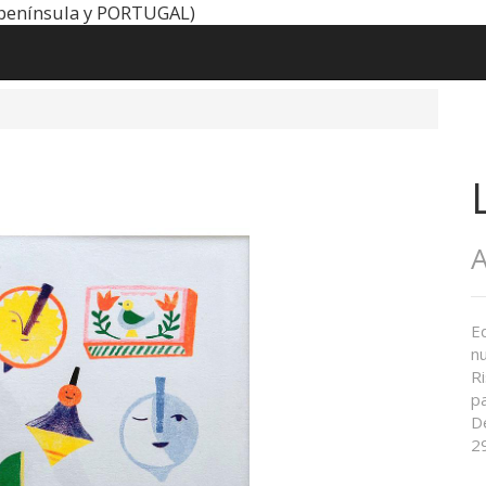
península y PORTUGAL)
A
Ed
n
R
p
De
2