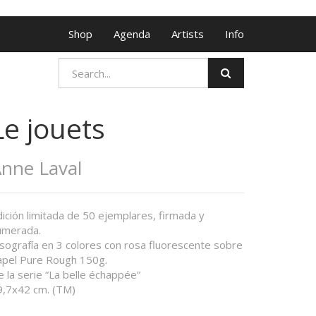
Shop
Agenda
Artists
Info
Le jouets
nne Laval
ición limitada de 50 ejemplares, firmada y
umerada.
isografía en 3 colores con rosa fluorescente sobre
apel Pure Rough 150g.
 la serie “La belle échappée”
9,7x42 cm. (TM)