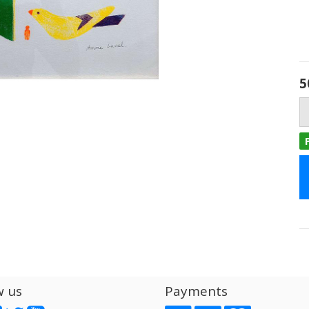
5
w us
Payments