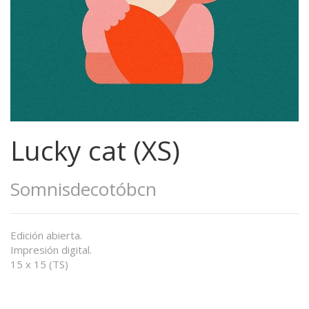
Lucky cat (XS)
Somnisdecotóbcn
Edición abierta.
Impresión digital.
15 x 15 (TS)