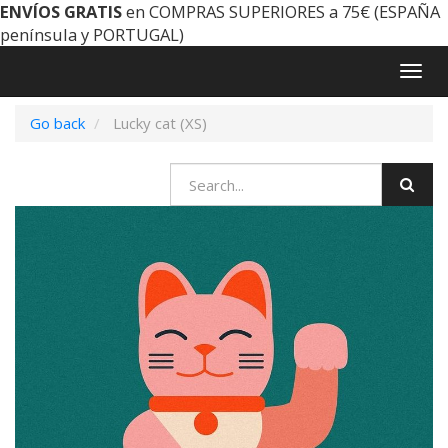
ENVÍOS GRATIS
en COMPRAS SUPERIORES a 75€ (ESPAÑA
península y PORTUGAL)
Togg
navig
Go back
Lucky cat (XS)