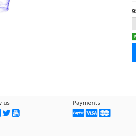
9
w us
Payments