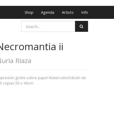
Shop
Agenda
Artists
Info
Necromantia ii
uria Riaza
mpresión giclée sobre papel WatercolorEdición de
5 copias.50 x 40cm