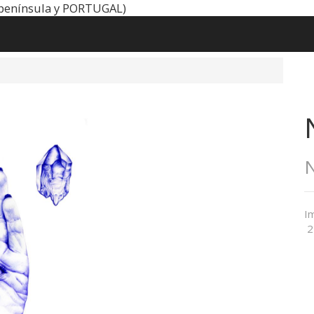
península y PORTUGAL)
N
I
2