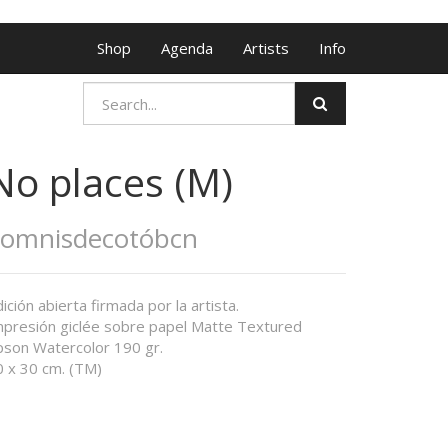
Shop
Agenda
Artists
Info
No places (M)
Somnisdecotóbcn
ición abierta firmada por la artista.
mpresión giclée sobre papel Matte Textured
pson Watercolor 190 gr.
0 x 30 cm. (TM)