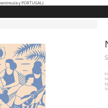
península y PORTUGAL)
Ed
I
E
3