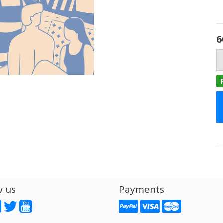
6
w us
Payments