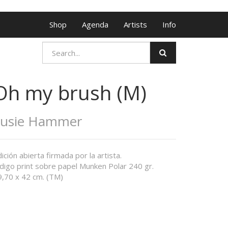
Shop
Agenda
Artists
Info
Oh my brush (M)
Susie Hammer
ición abierta firmada por la artista.
ndigo print sobre papel Munken Polar 240 gr.
9,70 x 42 cm. (TM)