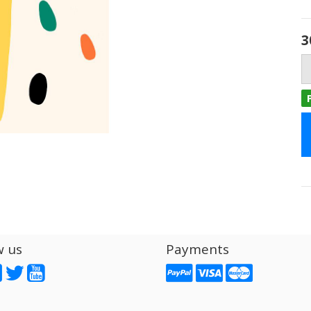
3
w us
Payments