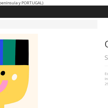
península y PORTUGAL)
Ed
I
2