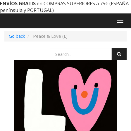
ENVÍOS GRATIS
en COMPRAS SUPERIORES a 75€ (ESPAÑA
península y PORTUGAL)
Togg
navig
Go back
Peace & Love (L)