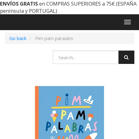
ENVÍOS GRATIS
en COMPRAS SUPERIORES a 75€ (ESPAÑA
península y PORTUGAL)
Togg
navig
Go back
Pim pam paraules