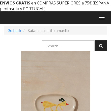
ENVÍOS GRATIS
en COMPRAS SUPERIORES a 75€ (ESPAÑA
península y PORTUGAL)
Togg
navig
Go back
Safata animalillo amarillo