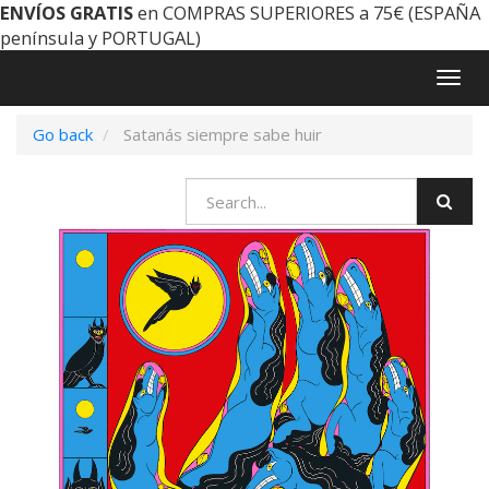
ENVÍOS GRATIS
en COMPRAS SUPERIORES a 75€ (ESPAÑA
península y PORTUGAL)
Togg
navig
Go back
Satanás siempre sabe huir