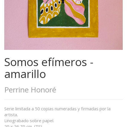
Somos efímeros -
amarillo
Perrine Honoré
Serie limitada a 50 copias numeradas y firmadas por la
artista.
Linograbado sobre papel.
20 x 26,70 cm. (TS)