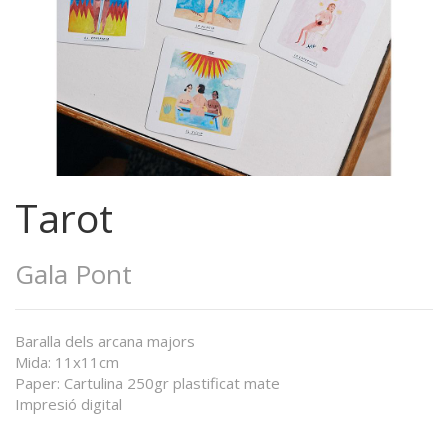
Tarot
Gala Pont
Baralla dels arcana majors
Mida: 11x11cm
Paper: Cartulina 250gr plastificat mate
Impresió digital