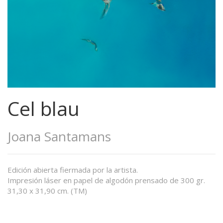
Cel blau
Joana Santamans
Edición abierta fiermada por la artista.
Impresión láser en papel de algodón prensado de 300 gr.
31,30 x 31,90 cm. (TM)