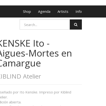
Shop
Agenda
Artists
Info
KENSKE Ito -
Aigues-Mortes en
Camargue
IBLIND Atelier
iseñado por Ito Kenske. Impreso por Kiblind
elier.
ición abierta.