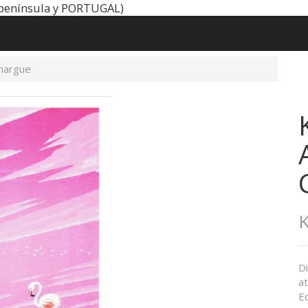
península y PORTUGAL)
margue
K
D
at
Ed