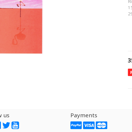
R
1
2
3
w us
Payments